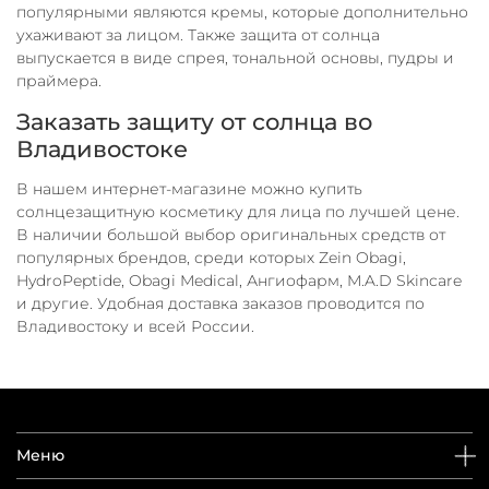
популярными являются кремы, которые дополнительно
ухаживают за лицом. Также защита от солнца
выпускается в виде спрея, тональной основы, пудры и
праймера.
Заказать защиту от солнца во
Владивостоке
В нашем интернет-магазине можно купить
солнцезащитную косметику для лица по лучшей цене.
В наличии большой выбор оригинальных средств от
популярных брендов, среди которых Zein Obagi,
HydroPeptide, Obagi Medical, Ангиофарм, M.A.D Skincare
и другие. Удобная доставка заказов проводится по
Владивостоку и всей России.
Меню