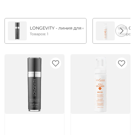
LONGEVITY - линия для стимуляции стволовых
VITA C 
Товаров: 1
Товаров:
Артикул:
Артикул: