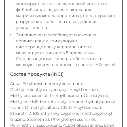
активирует синтез гиалуроновой кислоты в
фибробластах, подавляет активацию
матриксных металлопротеиназ, предотвращает
разрушение коллагена от воздействия
ультрафиолета.
Этиллинолеатспособствует снижению
пролиферации, стимулирует
дифференцировку кератиноцитов и
модулирует активность 5-αредуктазы
Солнцезащитные фильтры обеспечивают
мощную защиту от широкого спектра УФ-лучей.
Состав продукта (INCI):
Aqua, Ethylhexyl methoxycinnamate,
Diethylaminohydroxybenzoyl, Hexyl benzoate,
Methylpropanediol, Triethylhexanoin, Octocrylene,
Methylene BIS-benzotriazolyl tetramethylbutylphenol
(nano), Dimethyl sulfone, C12-15 Alkyl benzoate,
Steareth-2, BIS-ethylhexyloxyphenol methoxyphenyl
triazine, Steareth-21, Phenylethyl resorcinol,
Polymethylsilsesquioxane, Acetyl glucosamine, Ethyl