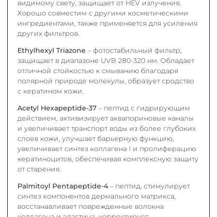
видимому свету, защищает от HEV излучения.
Хорошо совместим с другими косметическими
ингредиентами, также применяется для усиления
других фильтров.
Ethylhexyl Triazone
– фотостабильный фильтр,
защищает в диапазоне UVB 280-320 нм. Обладает
отличной стойкостью к смыванию благодаря
полярной природе молекулы, образует сродство
с кератином кожи.
Acetyl Hexapeptide-37
– пептид с гидрирующим
действием, активизирует аквапориновые каналы
и увеличивает транспорт воды из более глубоких
слоев кожи, улучшает барьерную функцию,
увеличивает синтез коллагена I и пролиферацию
кератиноцитов, обеспечивая комплексную защиту
от старения.
Palmitoyl Pentapeptide-4
– пептид, стимулирует
синтез компонентов дермального матрикса,
восстанавливает поврежденные волокна
коллагена и эластина, корректирует