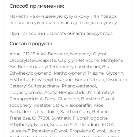
Способ применения
:
Нанести на очищенную сухую кожу или поверх
основного ухода за полчаса до выхода на улицу.
При нанесении избегать области вокруг глаз.
Состав продукта
:
Aqua, C12-15 Alkyl Benzoate, Neopentyl Glycol
Dicaprylate/Dicaprate, Caprylyl Methicone, Methylene
Bis-Benzotriazolyl Tetramethylbutylphenol, Bis-
Ethylhexyloxyphenol Methoxyphenyl Triazine, Glycerin,
Erythritol, Ethylhexyl Triazone, Boron Nitride, Disodium
Cetearyl Sulfosuccinate, Phenoxyethanol,
Polyacrylamide, Acetyl Hexapeptide-37, Palmitoyl
Pentapeptide-4, Decyl Glucoside, Butylene Glycol,
Tocopheryl Acetate, C13-C14 Isoparaffin, Aloe
Barbadensis Leaf Juice, Xanthan Gum, Betaine,
Trehalose, CI 77891, Synthetic Fluorphlogopite,
Ethylhexylglycerin, Sodium PCA, Disodium EDTA,
Laureth-7, Pentylene Glycol, Propylene Glycol, Lactic