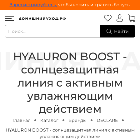
Зарегистрируйтесь,
чтобы копить и тратить бонусы
Найти
HYALURON BOOST -
солнцезащитная
линия c активным
увлажняющим
действием
Главная
Каталог
Бренды
DECLARE
HYALURON BOOST - солнцезащитная линия c активным
увлажняющим действием