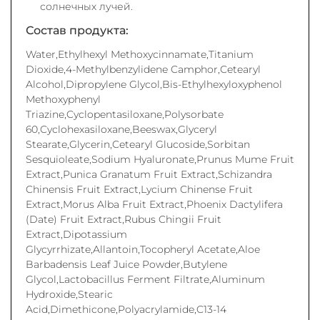
солнечных лучей.
Состав продукта:
Water,Ethylhexyl Methoxycinnamate,Titanium
Dioxide,4-Methylbenzylidene Camphor,Cetearyl
Alcohol,Dipropylene Glycol,Bis-Ethylhexyloxyphenol
Methoxyphenyl
Triazine,Cyclopentasiloxane,Polysorbate
60,Cyclohexasiloxane,Beeswax,Glyceryl
Stearate,Glycerin,Cetearyl Glucoside,Sorbitan
Sesquioleate,Sodium Hyaluronate,Prunus Mume Fruit
Extract,Punica Granatum Fruit Extract,Schizandra
Chinensis Fruit Extract,Lycium Chinense Fruit
Extract,Morus Alba Fruit Extract,Phoenix Dactylifera
(Date) Fruit Extract,Rubus Chingii Fruit
Extract,Dipotassium
Glycyrrhizate,Allantoin,Tocopheryl Acetate,Aloe
Barbadensis Leaf Juice Powder,Butylene
Glycol,Lactobacillus Ferment Filtrate,Aluminum
Hydroxide,Stearic
Acid,Dimethicone,Polyacrylamide,C13-14