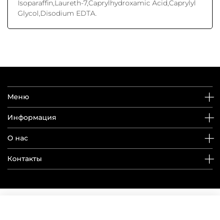
Isoparaffin,Laureth-7,Caprylhydroxamic Acid,Caprylyl
Glycol,Disodium EDTA.
Меню
Информация
О нас
Контакты