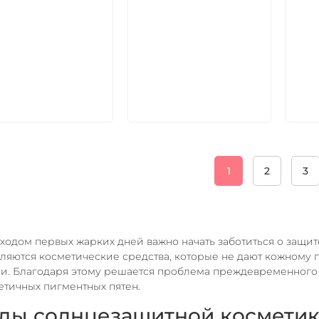
В корзину
В корзину
1
2
3
ходом первых жарких дней важно начать заботиться о защит
ляются косметические средства, которые не дают кожному 
и. Благодаря этому решается проблема преждевременного 
етичных пигментных пятен.
ды солнцезащитной косметик