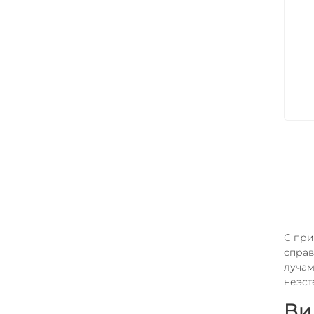
С при
справ
лучам
неэст
Ви