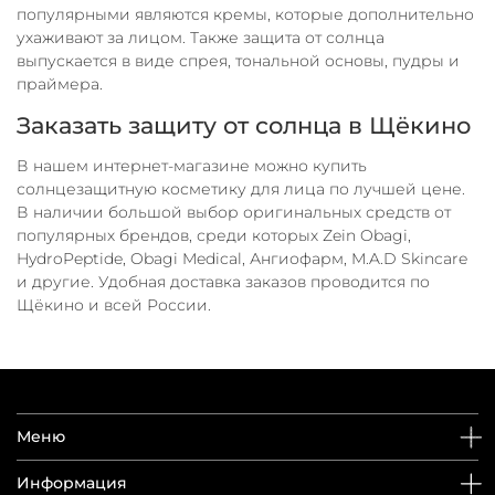
популярными являются кремы, которые дополнительно
ухаживают за лицом. Также защита от солнца
выпускается в виде спрея, тональной основы, пудры и
праймера.
Заказать защиту от солнца в Щёкино
В нашем интернет-магазине можно купить
солнцезащитную косметику для лица по лучшей цене.
В наличии большой выбор оригинальных средств от
популярных брендов, среди которых Zein Obagi,
HydroPeptide, Obagi Medical, Ангиофарм, M.A.D Skincare
и другие. Удобная доставка заказов проводится по
Щёкино и всей России.
Меню
Информация