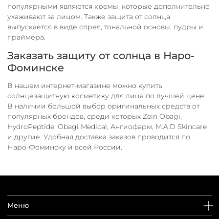
популярными являются кремы, которые дополнительно
ухаживают за лицом. Также защита от солнца
выпускается в виде спрея, тональной основы, пудры и
праймера.
Заказать защиту от солнца в Наро-
Фоминске
В нашем интернет-магазине можно купить
солнцезащитную косметику для лица по лучшей цене.
В наличии большой выбор оригинальных средств от
популярных брендов, среди которых Zein Obagi,
HydroPeptide, Obagi Medical, Ангиофарм, M.A.D Skincare
и другие. Удобная доставка заказов проводится по
Наро-Фоминску и всей России.
Меню