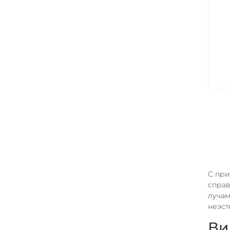
С при
справ
лучам
неэст
Ви