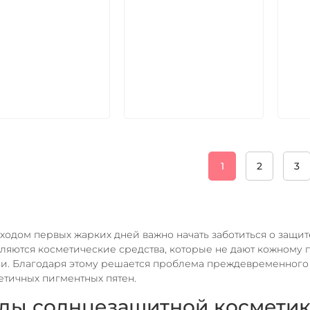
В корзину
В корзину
1
2
3
ходом первых жарких дней важно начать заботиться о защит
ляются косметические средства, которые не дают кожному 
и. Благодаря этому решается проблема преждевременного 
етичных пигментных пятен.
ды солнцезащитной косметик