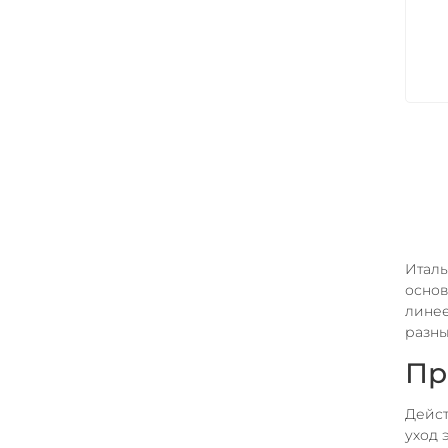
Италь
основ
линее
разны
Пр
Дейст
уход 