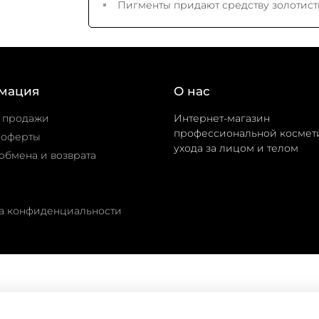
Пигменты придают средству золотист
мация
О нас
 продажи
Интернет-магазин
профессиональной космет
 оферты
ухода за лицом и телом
обмена и возврата
а конфиденциальности
©
домашнийуход.рф
2019-2026