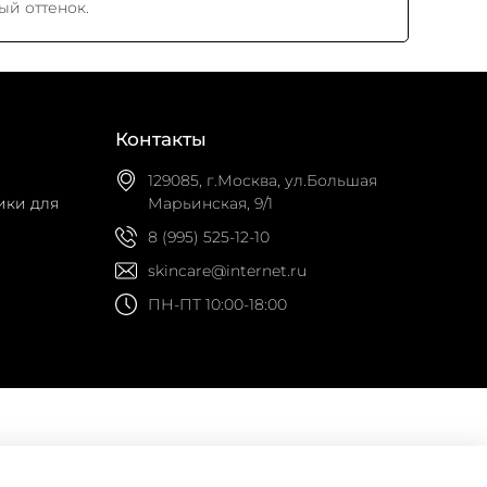
ый оттенок.
Контакты
129085, г.Москва, ул.Большая
ики для
Марьинская, 9/1
8 (995) 525-12-10
skincare@internet.ru
ПН-ПТ 10:00-18:00