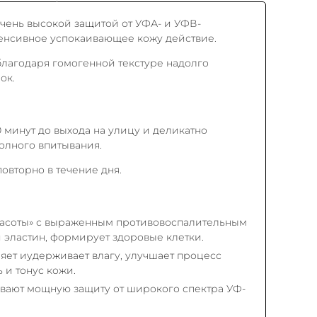
чень высокой защитой от УФА- и УФВ-
енсивное успокаивающее кожу действие.
благодаря гомогенной текстуре надолго
ок.
 минут до выхода на улицу и деликатно
олного впитывания.
овторно в течение дня.
асоты» с выраженным противовоспалительным
 эластин, формирует здоровые клетки.
яет иудерживает влагу, улучшает процесс
 и тонус кожи.
вают мощную защиту от широкого спектра УФ-