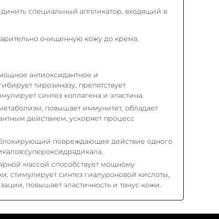
единить специальный аппликатор, входящий в
варительно очищенную кожу до крема.
 мощное антиоксидантное и
ибирует тирозиназу, препятствует
мулирует синтез коллагена и эластина.
метаболизм, повышает иммунитет, обладает
антным действием, ускоряет процесс
, блокирующий повреждающее действие одного
икалов:супероксидрадикала.
лярной массой способствует мощному
и, стимулирует синтез гиалуроновой кислоты,
зации, повышает эластичность и тонус кожи.