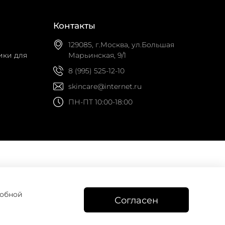
Контакты
129085, г.Москва, ул.Большая
ики для
Марьинская, 9/1
8 (995) 525-12-10
skincare@internet.ru
ПН-ПТ 10:00-18:00
робной
Согласен