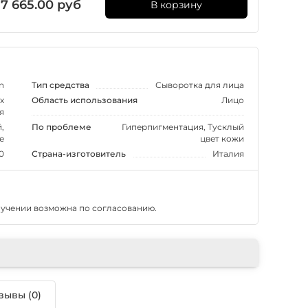
7 665.00 руб
В корзину
n
Тип средства
Сыворотка для лица
х
Область использования
Лицо
я
,
По проблеме
Гиперпигментация, Тусклый
е
цвет кожи
0
Страна-изготовитель
Италия
лучении возможна по согласованию.
зывы (0)