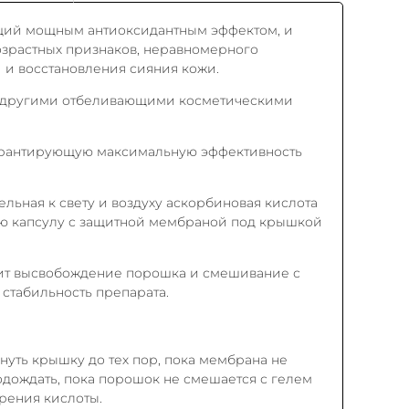
щий мощным антиоксидантным эффектом, и
озрастных признаков, неравномерного
 и восстановления сияния кожи.
 с другими отбеливающими косметическими
гарантирующую максимальную эффективность
ельная к свету и воздуху аскорбиновая кислота
ю капсулу с защитной мембраной под крышкой
дит высвобождение порошка и смешивание с
 стабильность препарата.
ть крышку до тех пор, пока мембрана не
одождать, пока порошок не смешается с гелем
орения кислоты.