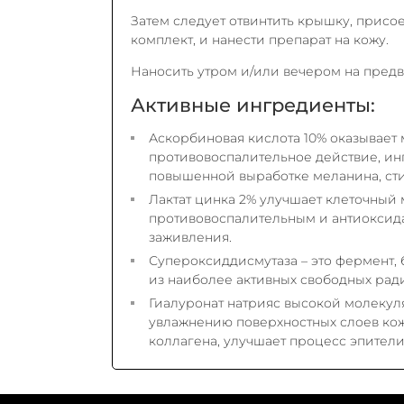
Затем следует отвинтить крышку, присо
комплект, и нанести препарат на кожу.
Наносить утром и/или вечером на пред
Активные ингредиенты:
Аскорбиновая кислота 10% оказывает
противовоспалительное действие, инг
повышенной выработке меланина, сти
Лактат цинка 2% улучшает клеточный 
противовоспалительным и антиоксид
заживления.
Супероксиддисмутаза – это фермент
из наиболее активных свободных рад
Гиалуронат натрияс высокой молеку
увлажнению поверхностных слоев кож
коллагена, улучшает процесс эпители