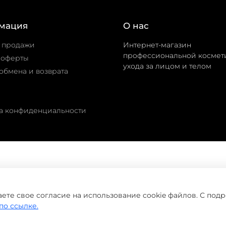
мация
О нас
 продажи
Интернет-магазин
профессиональной космет
 оферты
ухода за лицом и телом
обмена и возврата
а конфиденциальности
©
домашнийуход.рф
2019-2026
ете свое согласие на использование cookie файлов. С под
по ссылке.