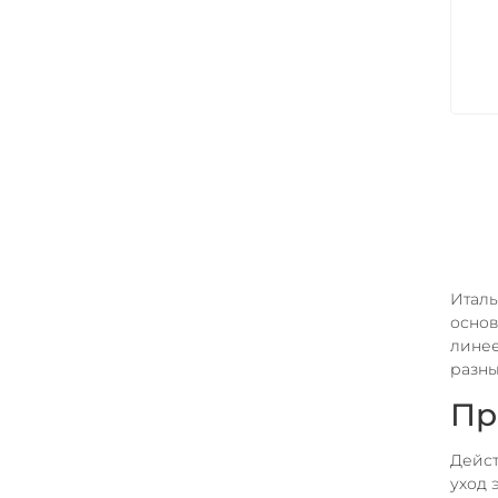
Италь
основ
линее
разны
Пр
Дейст
уход 