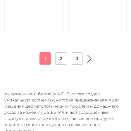
5 600 руб
5 600 руб
В корзину
В корзину
1
2
3
Американский бренд M.A.D. Skincare создал
уникальную косметику, которая предназначается для
решения дерматологических проблем и домашнего
ухода за кожей лица. Ее отличают совершенные
формулы и высокое качество, так как все продукты
тщательно контролируются на каждом этапе
производства.