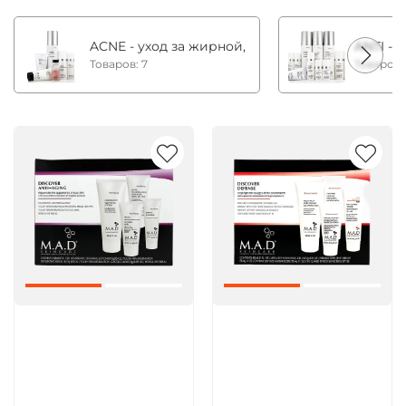
ACNE - уход за жирной, комбинированной и с
ANTI - 
Товаров: 7
Товаров:
Артикул:
Артикул: