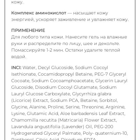
кожу.
Комплекс аминокислот
— насыщает кожу
энергией, ускоряет заживление и увлажняет кожу.
ПРИМЕНЕНИЕ
Для любого типа кожи. Нанесите гель на влажные
руки и распределите по лицу, шее и декольте.
Помассируйте 1-2 мин. Остатки удалите теплой
водой.
INCI:
Water, Decyl Glucoside, Sodium Cocoyl
Isethionate, Cocamidopropyl Betaine, PEG-7 Glyceryl
Cocoate, Sodium Cocoamphoacetate, Glycerin Lauryl
Glucoside, Disodium Cocoyl Glutamate, Sodium
Lauryl Glucose Carboxylate, Glycyrrhiza glabra
(Licorice) Extract, Sodium PCA, Betaine, Sorbitol,
Glycine, Alanine, Proline, Serine, Threonine, Arginine,
Lysine, Glutamic Acid, Aloe barbadensis Leaf Extract,
Chamomilla recutita (Matricaria) Flower Extract,
Lavandula angustifolia (Lavender) Oil, PEG-200
Hydrogenated Glyceryl Palmate, Poly- quaternium-10,
Panthenol, Citric Acid, Disodium EDTA,