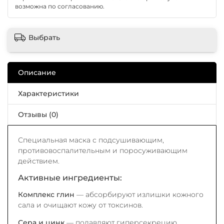
возможна по согласованию.
Выбрать
Описание
Характеристики
Отзывы (0)
Специальная маска с подсушивающим,
противовоспалительным и поросуживающим
действием.
Активные ингредиенты:
Комплекс глин
— абсорбируют излишки кожного
сала и очищают кожу от токсинов.
Сера и цинк
— подавляют гиперсекрецию