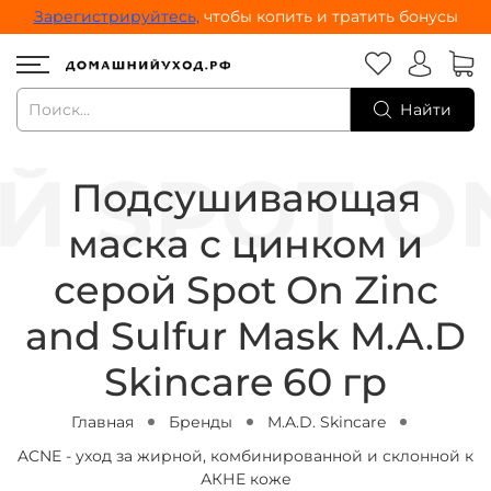
Зарегистрируйтесь,
чтобы копить и тратить бонусы
Найти
Подсушивающая
маска с цинком и
серой Spot On Zinc
and Sulfur Mask M.A.D
Skincare 60 гр
Главная
Бренды
M.A.D. Skincare
ACNE - уход за жирной, комбинированной и склонной к
АКНЕ коже