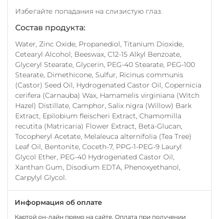
Избегайте попадания на слизистую глаз.
Состав продукта:
Water, Zinc Oxide, Propanediol, Titanium Dioxide,
Cetearyl Alcohol, Beeswax, C12-15 Alkyl Benzoate,
Glyceryl Stearate, Glycerin, PEG-40 Stearate, PEG-100
Stearate, Dimethicone, Sulfur, Ricinus communis
(Castor) Seed Oil, Hydrogenated Castor Oil, Copernicia
cerifera (Carnauba) Wax, Hamamelis virginiana (Witch
Hazel) Distillate, Camphor, Salix nigra (Willow) Bark
Extract, Epilobium fleischeri Extract, Chamomilla
recutita (Matricaria) Flower Extract, Beta-Glucan,
Tocopheryl Acetate, Melaleuca alternifolia (Tea Tree)
Leaf Oil, Bentonite, Coceth-7, PPG-1-PEG-9 Lauryl
Glycol Ether, PEG-40 Hydrogenated Castor Oil,
Xanthan Gum, Disodium EDTA, Phenoxyethanol,
Carpylyl Glycol.
Информация об оплате
Картой он-лайн прямо на сайте. Оплата при получении