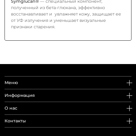
Symglucan®
— специальный компонент,
полученный из бета-глюкана, эффективно
восстанавливает и увлажняет кожу, защищает ее
от УФ излучения и уменьшает визуальные
признаки старения.
Меню
Информация
О нас
Контакты