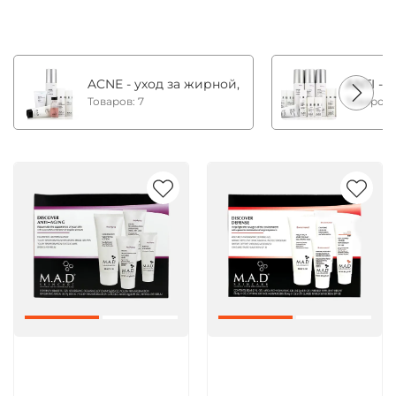
ACNE - уход за жирной, комбинированной и с
ANTI - 
Товаров: 7
Товаров:
Артикул:
Артикул: