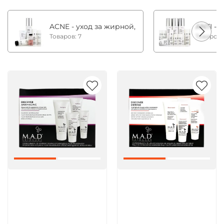
ACNE - уход за жирной, комбинированной и с
ANTI - 
Товаров: 7
Товаров:
Артикул:
Артикул: