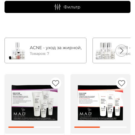
Фильтр
ACNE - уход за жирной, комбинированной и с
ANTI - 
Товаров: 7
Товаров: