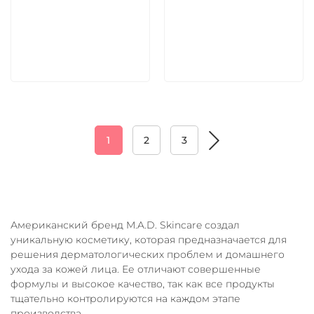
5 600 руб
5 600 руб
В корзину
В корзину
1
2
3
Американский бренд M.A.D. Skincare создал
уникальную косметику, которая предназначается для
решения дерматологических проблем и домашнего
ухода за кожей лица. Ее отличают совершенные
формулы и высокое качество, так как все продукты
тщательно контролируются на каждом этапе
производства.