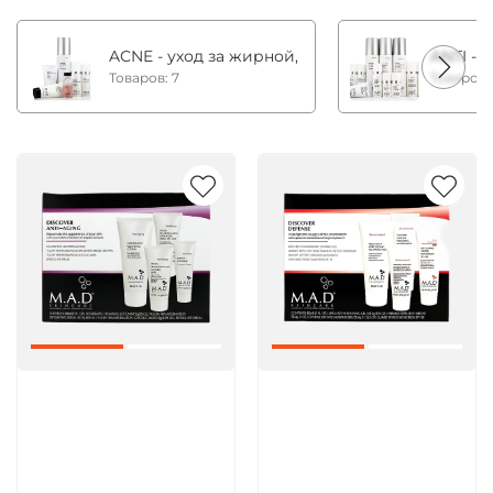
ACNE - уход за жирной, комбинированной и с
ANTI - 
Товаров: 7
Товаров:
Артикул:
Артикул: