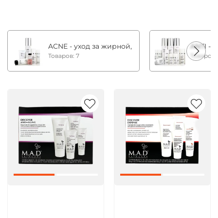
ACNE - уход за жирной, комбинированной и с
ANTI - 
Товаров: 7
Товаров:
Артикул:
Артикул: