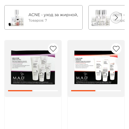
ACNE - уход за жирной, комбинированной и с
ANTI - 
Товаров: 7
Товаров:
Артикул:
Артикул: