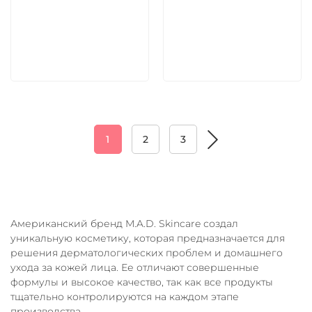
5 600 руб
5 600 руб
В корзину
В корзину
1
2
3
Американский бренд M.A.D. Skincare создал
уникальную косметику, которая предназначается для
решения дерматологических проблем и домашнего
ухода за кожей лица. Ее отличают совершенные
формулы и высокое качество, так как все продукты
тщательно контролируются на каждом этапе
производства.