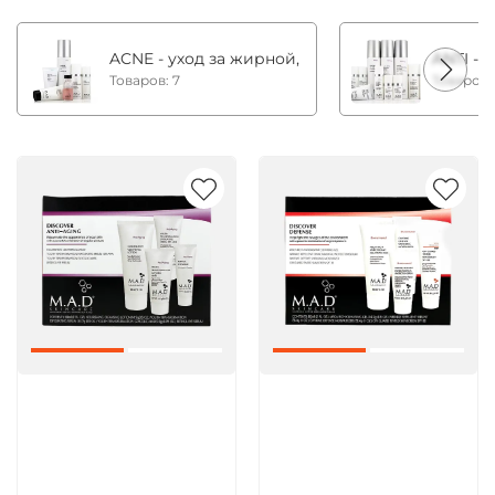
ACNE - уход за жирной, комбинированной и с
ANTI - 
Товаров: 7
Товаров:
Артикул:
Артикул: