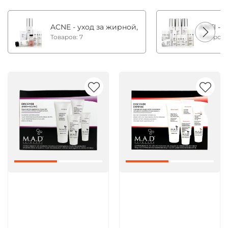
ACNE - уход за жирной, комбинированной и с
ANTI - 
Товаров: 7
Товаров:
Артикул:
Артикул: