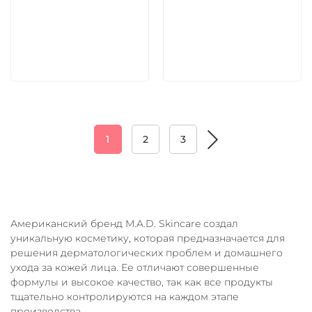
5 600 руб
5 600 руб
В корзину
В корзину
1
2
3
Американский бренд M.A.D. Skincare создал
уникальную косметику, которая предназначается для
решения дерматологических проблем и домашнего
ухода за кожей лица. Ее отличают совершенные
формулы и высокое качество, так как все продукты
тщательно контролируются на каждом этапе
производства.