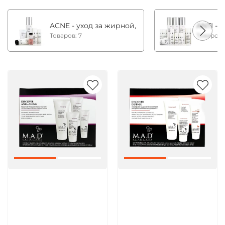
ACNE - уход за жирной, комбинированной и с
ANTI - 
Товаров: 7
Товаров:
Артикул:
Артикул: