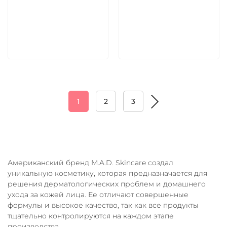
5 600 руб
5 600 руб
В корзину
В корзину
1
2
3
Американский бренд M.A.D. Skincare создал
уникальную косметику, которая предназначается для
решения дерматологических проблем и домашнего
ухода за кожей лица. Ее отличают совершенные
формулы и высокое качество, так как все продукты
тщательно контролируются на каждом этапе
производства.