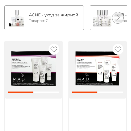
ACNE - уход за жирной, комбинированной и с
ANTI - 
Товаров: 7
Товаров:
Артикул:
Артикул: