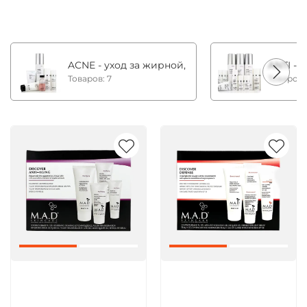
ACNE - уход за жирной, комбинированной и с
ANTI - 
Товаров: 7
Товаров:
Артикул:
Артикул: