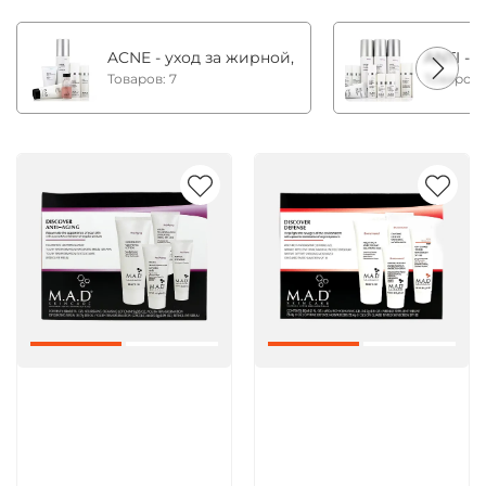
ACNE - уход за жирной, комбинированной и с
ANTI - 
Товаров: 7
Товаров:
Артикул:
Артикул: