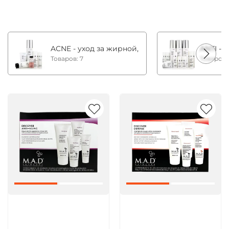
ACNE - уход за жирной, комбинированной и с
ANTI - 
Товаров: 7
Товаров:
Артикул:
Артикул: