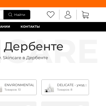
Найти
ПАНИИ
КОНТАКТЫ
в Дербенте
. Skincare в Дербенте
 АКНЕ коже
жей с возрастными изменениями
ENVIRONMENTAL - уход за стрессированной и усталой к
DELICATE - уход за чувств
Товаров: 10
Товаров: 8