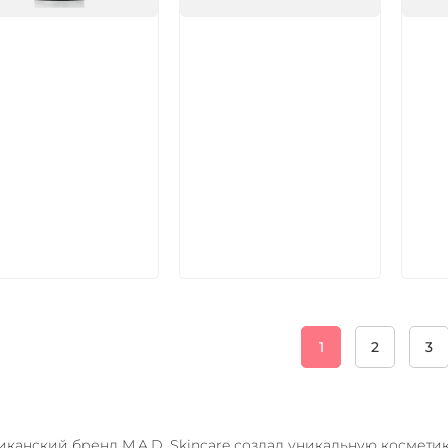
икул:
Артикул:
Арт
В корзину
В корзину
1
2
3
канский бренд M.A.D. Skincare создал уникальную космети