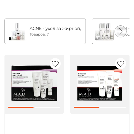
ACNE - уход за жирной, комбинированной и с
ANTI - 
Товаров: 7
Товаров:
Артикул:
Артикул: