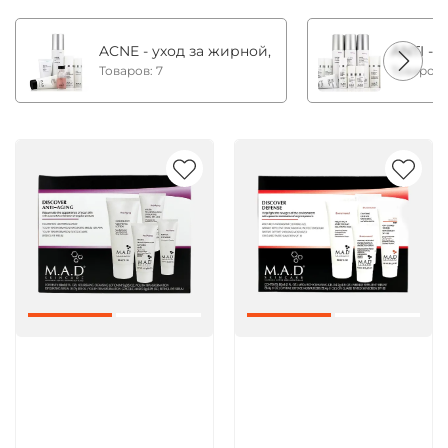
ACNE - уход за жирной, комбинированной и с
ANTI - 
Товаров: 7
Товаров:
Артикул:
Артикул: