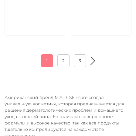
5 600 руб
5 600 руб
В корзину
В корзину
1
2
3
Американский бренд M.A.D. Skincare создал
уникальную косметику, которая предназначается для
решения дерматологических проблем и домашнего
ухода за кожей лица. Ее отличают совершенные
формулы и высокое качество, так как все продукты
тщательно контролируются на каждом этапе
производства.