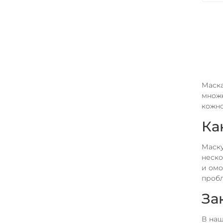
Маска
множе
кожно
Ка
Маску
неско
и омо
проб
За
В наш