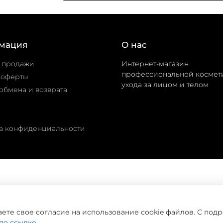
мация
О нас
 продажи
Интернет-магазин
профессиональной космет
 оферты
ухода за лицом и телом
обмена и возврата
а конфиденциальности
©
домашнийуход.рф
2019-2026
ете свое согласие на использование cookie файлов. С под
по ссылке.