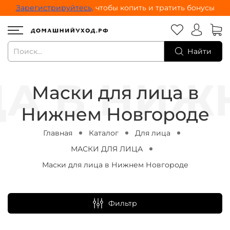
Зарегистрируйтесь,
чтобы копить и тратить бонусы
Найти
Маски для лица в
Нижнем Новгороде
Главная
Каталог
Для лица
МАСКИ ДЛЯ ЛИЦА
Маски для лица в Нижнем Новгороде
Фильтр