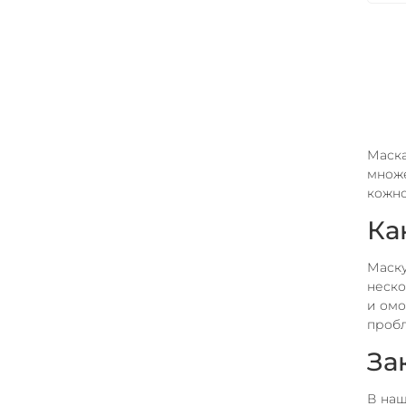
Маска
множе
кожно
Ка
Маску
неско
и омо
проб
За
В наш