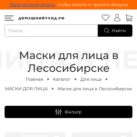
Зарегистрируйтесь,
чтобы копить и тратить бонусы
Найти
Маски для лица в
Лесосибирске
Главная
Каталог
Для лица
МАСКИ ДЛЯ ЛИЦА
Маски для лица в Лесосибирске
Фильтр