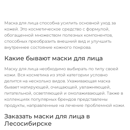
Маска для лица способна усилить основной уход за
кожей. Это косметическое средство с формулой,
обогащенной множеством полезных компонентов,
способных преобразить внешний вид и улучшить
внутреннее состояние кожного покрова.
Какие бывают маски для лица
Маску для лица необходимо выбирать по типу своей
кожи. Вся косметика из этой категории условно
делится на несколько видов. Ухаживающая маска
бывает матирующей, очищающей, увлажняющей,
питательной, осветляющей и омолаживающей. Также в
коллекциях популярных брендов представлены
продукты, направленные на лечение проблемной кожи.
Заказать маски для лица в
Лесосибирске