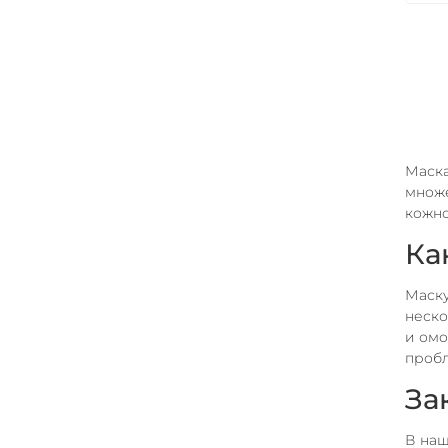
Маска
множе
кожно
Ка
Маску
неско
и омо
проб
За
В наш