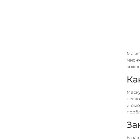
Маска
множе
кожно
Ка
Маску
неско
и омо
проб
За
В наш