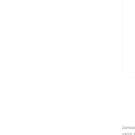
Арт
Janss
уход 