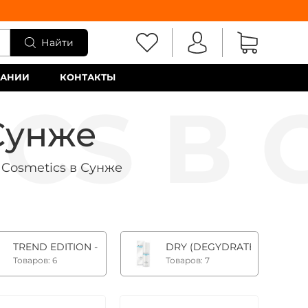
Найти
ПАНИИ
КОНТАКТЫ
Сунже
Cosmetics в Сунже
ионная люкс-линия
TREND EDITION - лимитированная серия
DRY (DEGYDRATED) SKIN - 
Товаров: 6
Товаров: 7