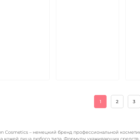
икул:
Артикул:
Арт
В корзину
В корзину
1
2
3
en Cosmetics – немецкий бренд профессиональной косметик
за кожей лица любого типа. Формулы ухаживающих средст