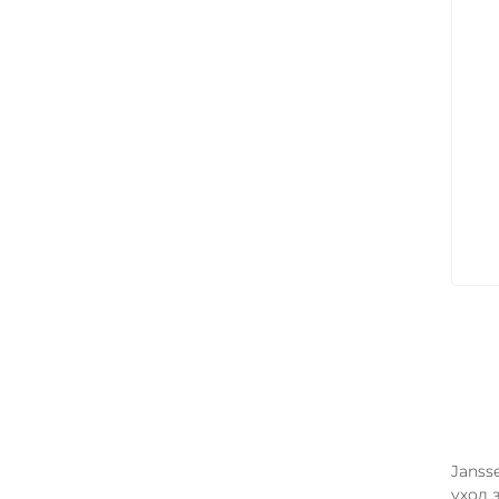
Арт
Janss
уход 