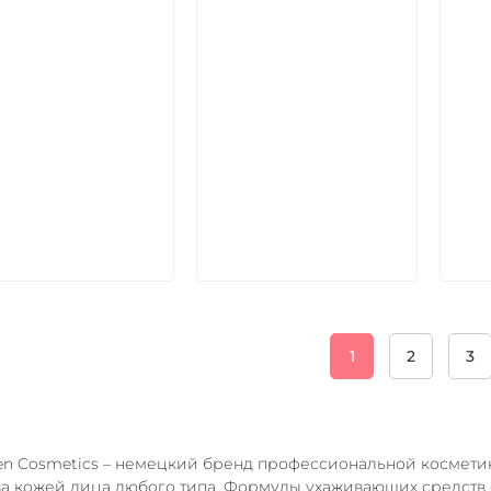
икул:
Артикул:
Арт
В корзину
В корзину
1
2
3
en Cosmetics – немецкий бренд профессиональной косметик
за кожей лица любого типа. Формулы ухаживающих средст