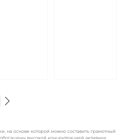
икул:
Артикул:
В корзину
В корзину
и, на основе которой можно составить грамотный
в обогащены высокой концентрацией активных