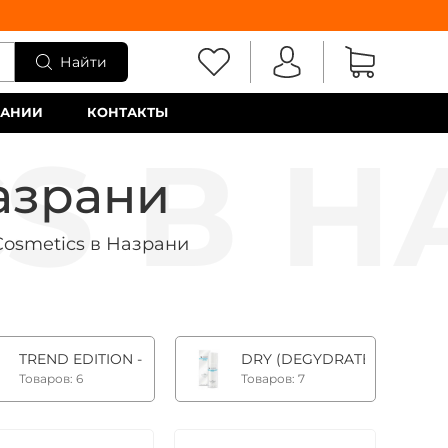
Найти
ПАНИИ
КОНТАКТЫ
азрани
osmetics в Назрани
ионная люкс-линия
TREND EDITION - лимитированная серия
DRY (DEGYDRATED) SKIN - 
Товаров: 6
Товаров: 7