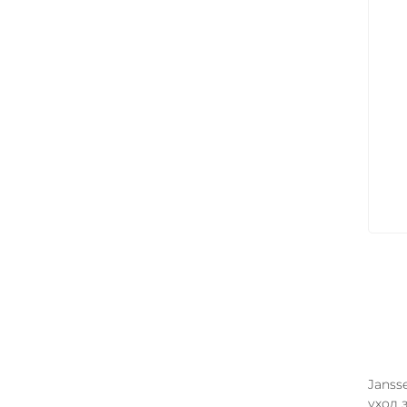
Арт
Janss
уход 