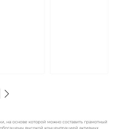
икул:
Артикул:
В корзину
В корзину
и, на основе которой можно составить грамотный
в обогащены высокой концентрацией активных