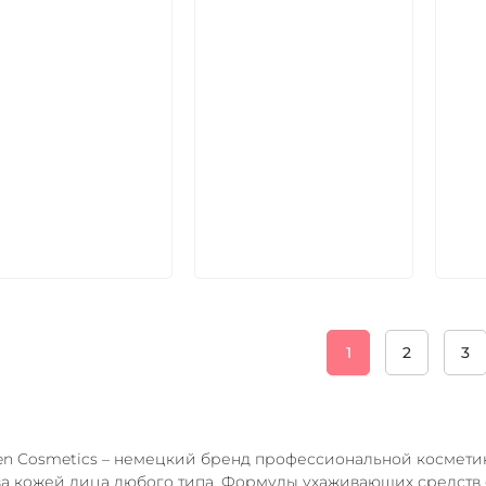
икул:
Артикул:
Арт
В корзину
В корзину
1
2
3
en Cosmetics – немецкий бренд профессиональной косметик
за кожей лица любого типа. Формулы ухаживающих средст