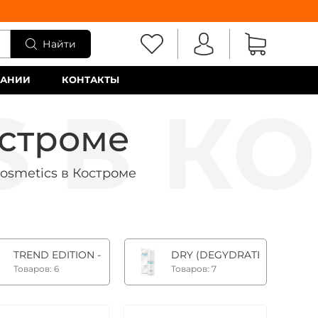
Найти
ПАНИИ
КОНТАКТЫ
остроме
osmetics в Костроме
ионная люкс-линия
TREND EDITION - лимитированная серия
DRY (DEGYDRATED) SKIN - 
Товаров: 6
Товаров: 7