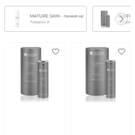
MATURE SKIN - линия на основе фитоэстрогено
PLATIN
Товаров: 8
Товаров:
Артикул:
Артикул: