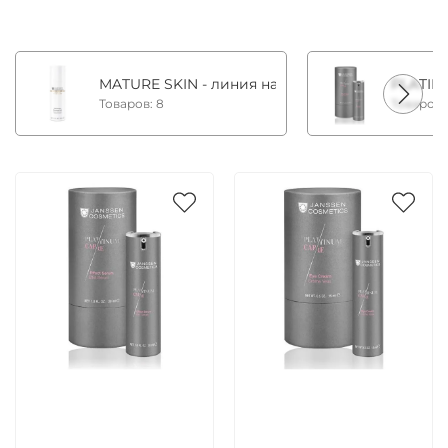
MATURE SKIN - линия на основе фитоэстрогено
PLATIN
Товаров: 8
Товаров:
Артикул:
Артикул: