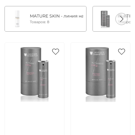
MATURE SKIN - линия на основе фитоэстрогено
PLATIN
Товаров: 8
Товаров:
Артикул:
Артикул: