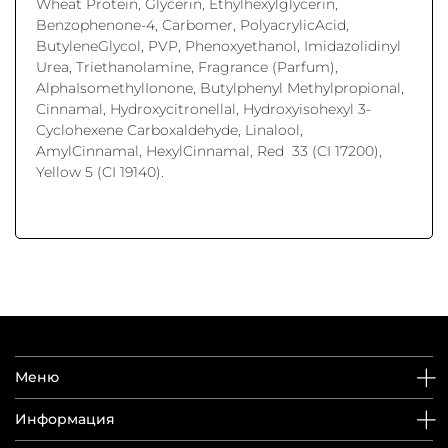
Wheat Protein, Glycerin, Ethylhexylglycerin,
Benzophenone-4, Carbomer, PolyacrylicAcid,
ButyleneGlycol, PVP, Phenoxyethanol, Imidazolidinyl
Urea, Triethanolamine, Fragrance (Parfum),
AlphaIsomethylIonone, Butylphenyl Methylpropional,
Cinnamal, Hydroxycitronellal, Hydroxyisohexyl 3-
Cyclohexene Carboxaldehyde, Linalool,
AmylCinnamal, HexylCinnamal, Red 33 (CI 17200),
Yellow 5 (CI 19140).
Меню
Информация