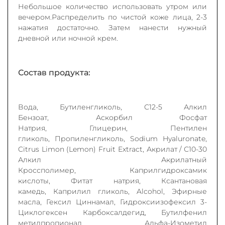
Небольшое количество использовать утром или
вечером.Распределить по чистой коже лица, 2-3
нажатия достаточно. Затем нанести нужный
дневной или ночной крем.
Состав продукта:
Вода, Бутиленгликоль, С12-5 Алкил
Бензоат, Аскорбил Фосфат
Натрия, Глицерин, Пентилен
гликоль, Пропиленгликоль, Sodium Hyaluronate,
Citrus Limon (Lemon) Fruit Extract, Акрилат / С10-30
Алкил Акрилатный
Кроссполимер, Каприлгидроксамик
кислоты, Фитат натрия, Ксантановая
камедь, Каприлил гликоль, Alcohol, Эфирные
масла, Гексил Циннамал, Гидроксиизофексил 3-
Циклогексен Карбоксалдегид, Бутилфенил
метилпропионал, Альфа-Изометил