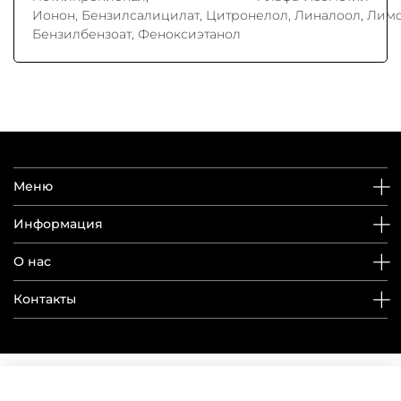
Ионон, Бензилсалицилат, Цитронелол, Линалоол, Лим
Бензилбензоат, Феноксиэтанол
Меню
Информация
О нас
Контакты