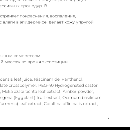
ессивных процедур. В
страняет покраснения, воспаления,
с влаги в эпидермисе, делает кожу упругой,
лажным компрессом.
й массаж во время экспозиции.
densis leaf juice, Niacinamide, Panthenol,
rylate crosspolymer, PEG-40 Hydrogenated castor
ct, Melia azadirachta leaf extract, Amber powder,
ongena (Eggplant) fruit extract, Ocimum basilicum
rmeric) leaf extract, Corallina officinalis extract,