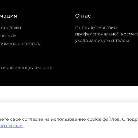
мация
О нас
 продажи
Интернет-магазин
профессиональной космет
 оферты
ухода за лицом и телом
обмена и возврата
а конфиденциальности
©
домашнийуход.рф
2019-2026
ете свое согласие на использование cookie файлов. С под
по ссылке.