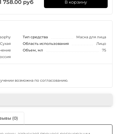
1 758.00 руб
В корзину
osophy
Тип средства
Маска для лица
 Сухая
Область использования
Лицо
нение
Объем, мл
75
оссия
лучении возможна по согласованию.
зывы (0)
ю кожу, запускает процесс регенерации,