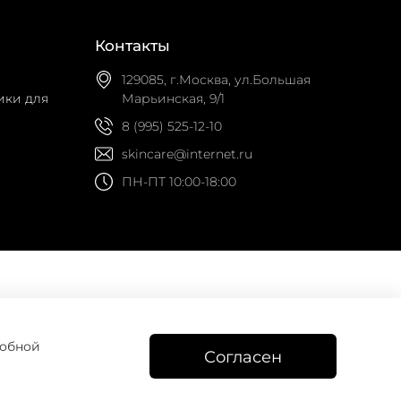
Контакты
129085, г.Москва, ул.Большая
ики для
Марьинская, 9/1
8 (995) 525-12-10
skincare@internet.ru
ПН-ПТ 10:00-18:00
робной
Согласен