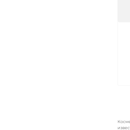
Арт
Косме
извес