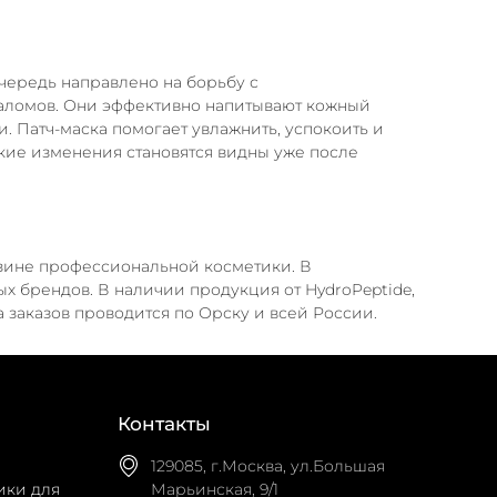
очередь направлено на борьбу с
аломов. Они эффективно напитывают кожный
. Патч-маска помогает увлажнить, успокоить и
акие изменения становятся видны уже после
азине профессиональной косметики. В
 брендов. В наличии продукция от HydroPeptide,
ка заказов проводится по Орску и всей России.
Контакты
129085, г.Москва, ул.Большая
ики для
Марьинская, 9/1