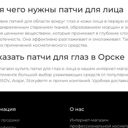
я чего нужны патчи для лица
вие патчей для области вокруг глаз и кожи лица в первую 
евременным старением тканей, образованием морщин и з
в ценными веществами, которые проникают в глубокие слои
 отечность. Она эффективно разглаживает и омолаживает. Т
х применений косметического средства.
казать патчи для глаз в Орске
агаем купить патчи для глаз и лица в нашем интернет-маг
тименте большой выбор ухаживающих средств от популярных
 ISOV, Avajar, Storyderm и прочих компаний. Удобная достав
мация
О нас
 продажи
Интернет-магазин
профессиональной космет
 оферты