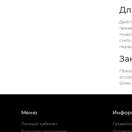
Дл
Дейст
прежд
покро
снять
первы
За
Предл
ассор
Sorex
Меню
Инфор
Личный кабинет
Правила
Бонусная программа
Договор